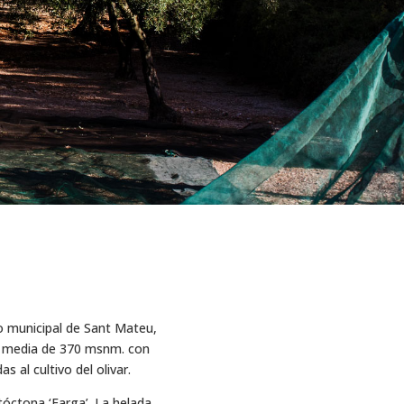
no municipal de Sant Mateu,
ra media de 370 msnm. con
 al cultivo del olivar.
tóctona ‘Farga’. La helada