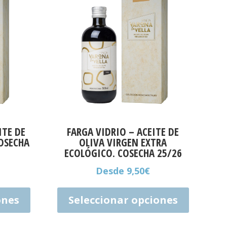
ITE DE
FARGA VIDRIO – ACEITE DE
COSECHA
OLIVA VIRGEN EXTRA
ECOLÓGICO. COSECHA 25/26
Desde
9,50
€
Este
Este
producto
producto
ones
Seleccionar opciones
tiene
tiene
múltiples
múltiples