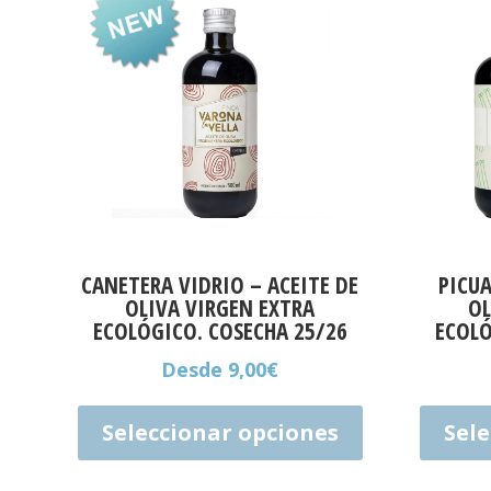
CANETERA VIDRIO – ACEITE DE
PICUA
OLIVA VIRGEN EXTRA
OL
ECOLÓGICO. COSECHA 25/26
ECOLÓ
Desde
9,00
€
Este
producto
Seleccionar opciones
Sel
tiene
múltiples