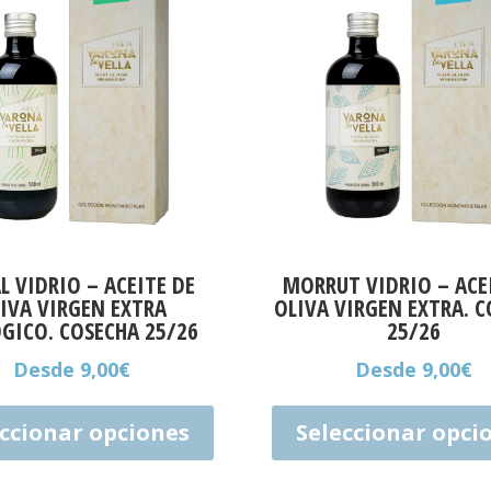
L VIDRIO – ACEITE DE
MORRUT VIDRIO – ACE
IVA VIRGEN EXTRA
OLIVA VIRGEN EXTRA. 
GICO. COSECHA 25/26
25/26
Desde
9,00
€
Desde
9,00
€
Este
producto
eccionar opciones
Seleccionar opci
tiene
múltiples