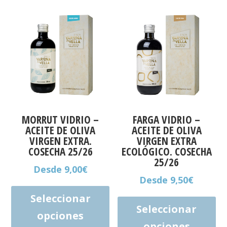
Las
Las
opciones
opc
se
se
pueden
pu
elegir
ele
en
en
la
la
página
pág
de
de
MORRUT VIDRIO –
FARGA VIDRIO –
producto
pro
ACEITE DE OLIVA
ACEITE DE OLIVA
VIRGEN EXTRA.
VIRGEN EXTRA
COSECHA 25/26
ECOLÓGICO. COSECHA
25/26
Desde
9,00
€
Desde
9,50
€
Este
Est
producto
Seleccionar
pro
Seleccionar
tiene
opciones
tie
múltiples
opciones