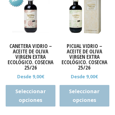
CANETERA VIDRIO –
PICUAL VIDRIO –
ACEITE DE OLIVA
ACEITE DE OLIVA
VIRGEN EXTRA
VIRGEN EXTRA
ECOLÓGICO. COSECHA
ECOLÓGICO. COSECHA
25/26
25/26
Desde
9,00
€
Desde
9,00
€
Este
Est
producto
pro
Seleccionar
Seleccionar
tiene
tie
opciones
opciones
múltiples
múl
variantes.
var