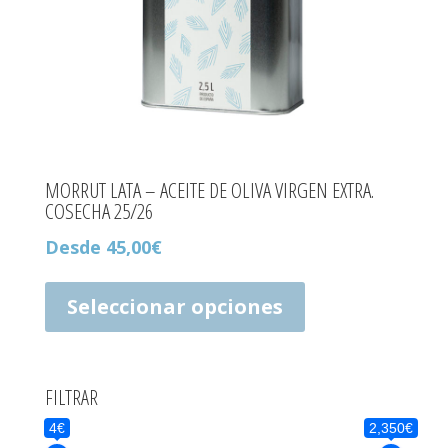
MORRUT LATA – ACEITE DE OLIVA VIRGEN EXTRA.
COSECHA 25/26
Desde
45,00
€
Este
producto
Seleccionar opciones
tiene
múltiples
variantes.
Las
FILTRAR
opciones
4€
2,350€
se