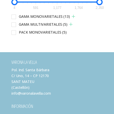
pueden
elegir
4
591
1,177
1,764
2,350
en
GAMA MONOVARIETALES
(13)
la
GAMA MULTIVARIETALES
(5)
página
de
PACK MONOVARIETALES
(5)
producto
VARONA LA VELLA
Pol. Ind. Santa Bárbara
C/ Uno, 14 – CP 12170
SANT MATEU
(Castellón)
info@varonalavella.com
INFORMACIÓN