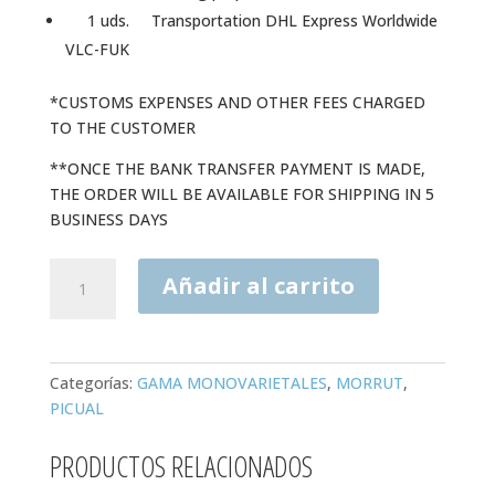
1 uds. Transportation DHL Express Worldwide
VLC-FUK
*CUSTOMS EXPENSES AND OTHER FEES CHARGED
TO THE CUSTOMER
**ONCE THE BANK TRANSFER PAYMENT IS MADE,
THE ORDER WILL BE AVAILABLE FOR SHIPPING IN 5
BUSINESS DAYS
VON
Añadir al carrito
SUMAINE
INCORPORATED
-
Extra
Categorías:
GAMA MONOVARIETALES
,
MORRUT
,
Virgin
PICUAL
Olive
Oil
PRODUCTOS RELACIONADOS
cantidad