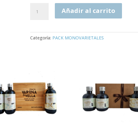
PACK
Añadir al carrito
MONOVARIETALES
LATA
3X250ML
-
Categoría:
PACK MONOVARIETALES
AOVE.
Cosecha
25/26
cantidad