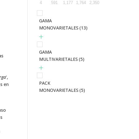
4
591
1,177
1,764
2,350
GAMA
MONOVARIETALES
(13)
GAMA
as
MULTIVARIETALES
(5)
rga
’,
PACK
s en
MONOVARIETALES
(5)
nso
as
u