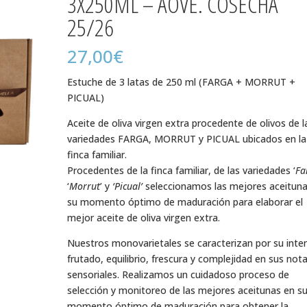
3X250ML – AOVE. COSECHA
25/26
27,00
€
Estuche de 3 latas de 250 ml (FARGA + MORRUT +
PICUAL)
Aceite de oliva virgen extra procedente de olivos de l
variedades FARGA, MORRUT y PICUAL ubicados en la
finca familiar.
Procedentes de la finca familiar, de las variedades ‘
Fa
‘
Morrut
’ y
‘Picual’
seleccionamos las mejores aceituna
su momento óptimo de maduración para elaborar el
mejor aceite de oliva virgen extra.
Nuestros monovarietales se caracterizan por su inte
frutado, equilibrio, frescura y complejidad en sus not
sensoriales. Realizamos un cuidadoso proceso de
selección y monitoreo de las mejores aceitunas en s
momento óptimo de maduración para obtener la