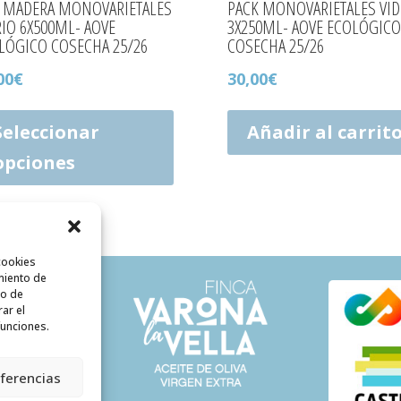
A MADERA MONOVARIETALES
PACK MONOVARIETALES VID
RIO 6X500ML- AOVE
3X250ML- AOVE ECOLÓGICO
LÓGICO COSECHA 25/26
COSECHA 25/26
00
€
30,00
€
Este
producto
Seleccionar
Añadir al carrit
tiene
opciones
múltiples
variantes.
Las
opciones
se
cookies
pueden
miento de
elegir
to de
en
rar el
rivacidad
funciones.
la
de pago y
página
evoluciones
de
eferencias
producto