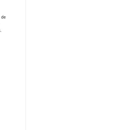
 de
e
.