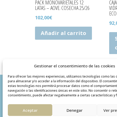
PACK MONOVARIETALES 12
CAJ
LATAS – AOVE. COSECHA 25/26
VID
ECO
102,00
€
92,
Añadir al carrito
Gestionar el consentimiento de las cookies
Para ofrecer las mejores experiencias, utilizamos tecnologías como las 
para almacenar y/o acceder a la información del dispositivo. El consenti
VARONA LA VELLA
INFORMACIÓN
estas tecnologías nos permitirá procesar datos como el comportamien
navegación o las identificaciones únicas en este sitio. No consentir o reti
Pol. Ind. Santa Bárbara
Política de P
consentimiento, puede afectar negativamente a ciertas características y 
C/ Uno, 14 – CP 12170
Información 
SANT MATEU
política de d
Aceptar
Denegar
Ver pr
(Castellón)
info@varonalavella.com