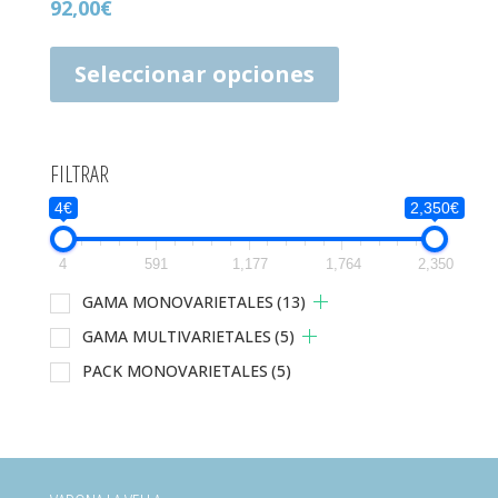
92,00
€
Este
producto
Seleccionar opciones
tiene
múltiples
variantes.
Las
FILTRAR
opciones
4€
2,350€
se
pueden
elegir
4
591
1,177
1,764
2,350
en
GAMA MONOVARIETALES
(13)
la
GAMA MULTIVARIETALES
(5)
página
de
PACK MONOVARIETALES
(5)
producto