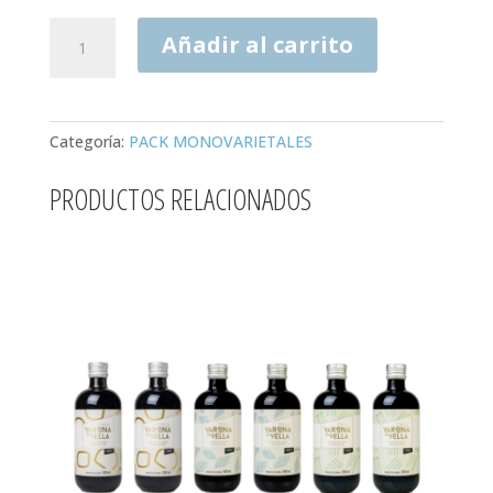
PACK
Añadir al carrito
MONOVARIETALES
VIDRIO
3X250ML-
AOVE
Categoría:
PACK MONOVARIETALES
ECOLÓGICO
Cosecha
PRODUCTOS RELACIONADOS
25/26
cantidad