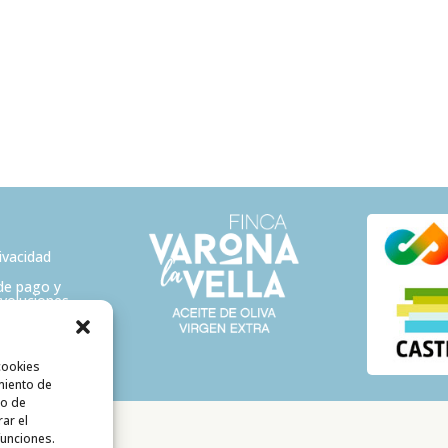
rivacidad
de pago y
evoluciones
cookies
miento de
to de
rar el
funciones.