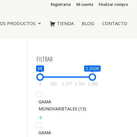
Registrarse
Mi cuenta
Finalizar compra
OS PRODUCTOS
TIENDA
BLOG
CONTACTO
FILTRAR
4€
2,350€
4
591
1,177
1,764
2,350
GAMA
MONOVARIETALES
(13)
GAMA