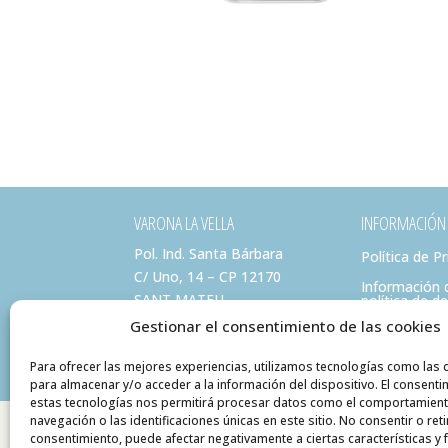
VARONA LA VELLA
INFORMACIÓN
Pol. Ind. Santa Bárbara
Política de P
C/ Uno, 14 – CP 12170
Información 
SANT MATEU
política de d
(Castellón)
Gestionar el consentimiento de las cookies
info@varonalavella.com
Para ofrecer las mejores experiencias, utilizamos tecnologías como las 
para almacenar y/o acceder a la información del dispositivo. El consenti
estas tecnologías nos permitirá procesar datos como el comportamien
navegación o las identificaciones únicas en este sitio. No consentir o reti
consentimiento, puede afectar negativamente a ciertas características y 