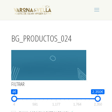
BG_PRODUCTOS_024
FILTRAR
4€
2,350€
4
591
1,177
1,764
2,350