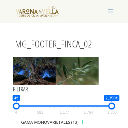
IMG_FOOTER_FINCA_02
FILTRAR
4€
2,350€
4
591
1,177
1,764
2,350
GAMA MONOVARIETALES
(13)