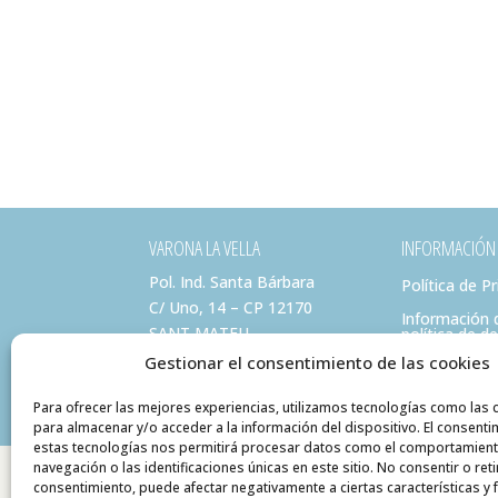
VARONA LA VELLA
INFORMACIÓN
Pol. Ind. Santa Bárbara
Política de P
C/ Uno, 14 – CP 12170
Información 
SANT MATEU
política de d
(Castellón)
Gestionar el consentimiento de las cookies
info@varonalavella.com
Para ofrecer las mejores experiencias, utilizamos tecnologías como las 
para almacenar y/o acceder a la información del dispositivo. El consenti
estas tecnologías nos permitirá procesar datos como el comportamien
navegación o las identificaciones únicas en este sitio. No consentir o reti
consentimiento, puede afectar negativamente a ciertas características y 