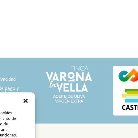
rivacidad
de pago y
evoluciones
cookies
miento de
to de
rar el
funciones.