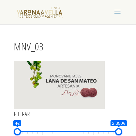
MNV_03
FILTRAR
4€
2,350€