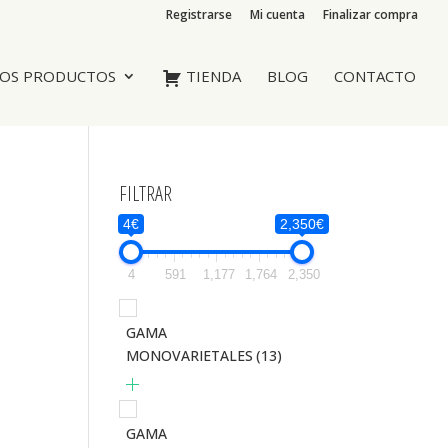
Registrarse
Mi cuenta
Finalizar compra
OS PRODUCTOS
TIENDA
BLOG
CONTACTO
FILTRAR
4€
2,350€
4
591
1,177
1,764
2,350
GAMA
MONOVARIETALES
(13)
GAMA