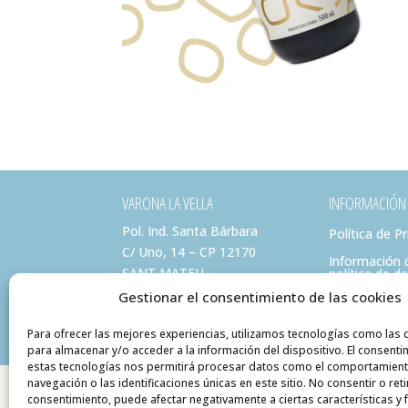
VARONA LA VELLA
INFORMACIÓN
Pol. Ind. Santa Bárbara
Política de P
C/ Uno, 14 – CP 12170
Información 
SANT MATEU
política de d
(Castellón)
Gestionar el consentimiento de las cookies
info@varonalavella.com
Para ofrecer las mejores experiencias, utilizamos tecnologías como las 
para almacenar y/o acceder a la información del dispositivo. El consenti
estas tecnologías nos permitirá procesar datos como el comportamien
navegación o las identificaciones únicas en este sitio. No consentir o reti
consentimiento, puede afectar negativamente a ciertas características y 