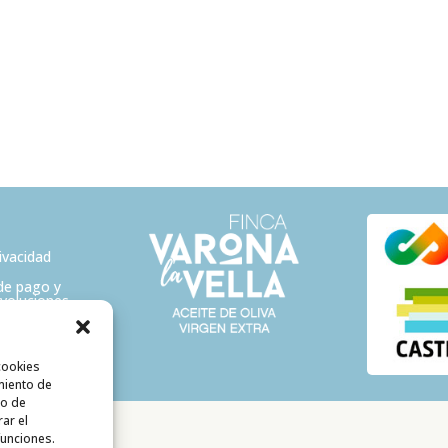
rivacidad
de pago y
evoluciones
cookies
miento de
to de
rar el
funciones.