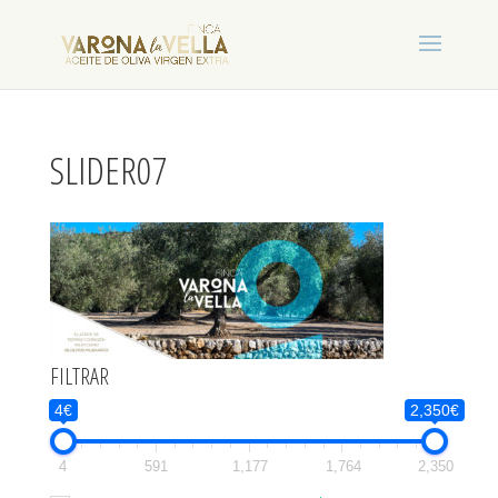
SLIDER07
FILTRAR
4€
2,350€
4
591
1,177
1,764
2,350