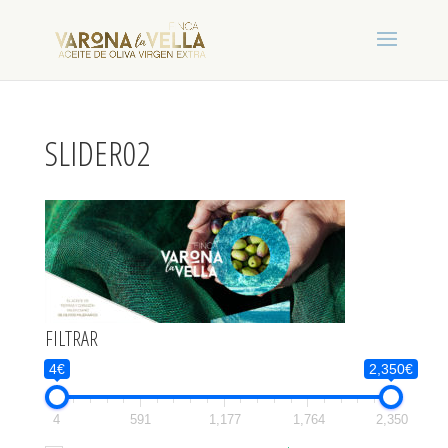
SLIDER02
FILTRAR
4€
2,350€
4
591
1,177
1,764
2,350