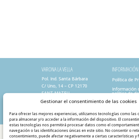
VARONA LA VELLA
INFORMACIÓN
Pol. Ind. Santa Bárbara
Política de P
C/ Uno, 14 – CP 12170
Información 
SANT MATEU
política de d
(Castellón)
Gestionar el consentimiento de las cookies
info@varonalavella.com
Para ofrecer las mejores experiencias, utilizamos tecnologías como las 
para almacenar y/o acceder a la información del dispositivo. El consenti
estas tecnologías nos permitirá procesar datos como el comportamien
navegación o las identificaciones únicas en este sitio. No consentir o reti
consentimiento, puede afectar negativamente a ciertas características y 