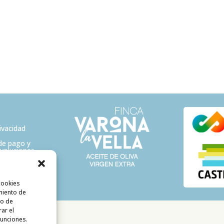
rivacidad
de pago y
evoluciones
cookies
miento de
to de
rar el
funciones.