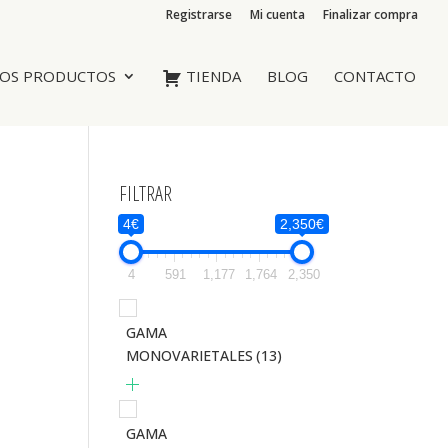
Registrarse
Mi cuenta
Finalizar compra
OS PRODUCTOS
TIENDA
BLOG
CONTACTO
FILTRAR
4€
2,350€
4
591
1,177
1,764
2,350
GAMA
MONOVARIETALES
(13)
GAMA