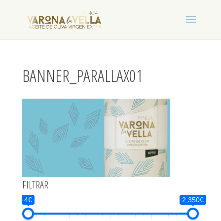
BANNER_PARALLAX01
FILTRAR
4€
2,350€