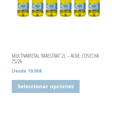
página
de
producto
MULTIVARIETAL ‘MAESTRAT’ 2L – AOVE. COSECHA
25/26
Desde
19,00
€
Este
producto
Seleccionar opciones
tiene
múltiples
variantes.
Las
opciones