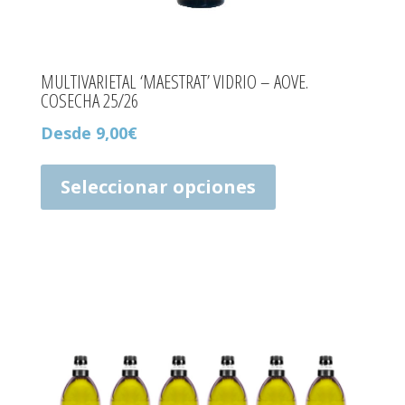
MULTIVARIETAL ‘MAESTRAT’ VIDRIO – AOVE.
COSECHA 25/26
Desde
9,00
€
Este
producto
Seleccionar opciones
tiene
múltiples
variantes.
Las
opciones
se
pueden
elegir
en
la