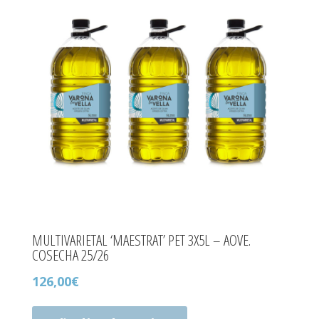
se
pueden
elegir
en
la
página
de
producto
MULTIVARIETAL ‘MAESTRAT’ PET 3X5L – AOVE.
COSECHA 25/26
126,00
€