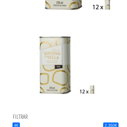
FILTRAR
4€
2,350€