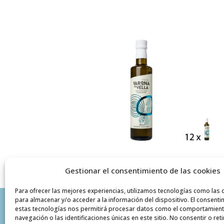
Gestionar el consentimiento de las cookies
Para ofrecer las mejores experiencias, utilizamos tecnologías como las 
para almacenar y/o acceder a la información del dispositivo. El consenti
VARONA LA VELLA
INFORMACIÓN
estas tecnologías nos permitirá procesar datos como el comportamien
navegación o las identificaciones únicas en este sitio. No consentir o reti
Pol. Ind. Santa Bárbara
Política de P