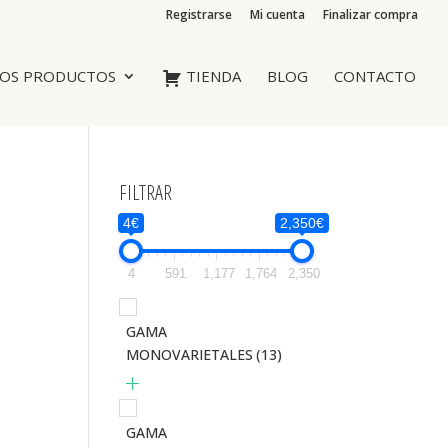
Registrarse
Mi cuenta
Finalizar compra
OS PRODUCTOS
TIENDA
BLOG
CONTACTO
FILTRAR
4€
2,350€
4
591
1,177
1,764
2,350
GAMA
MONOVARIETALES
(13)
GAMA