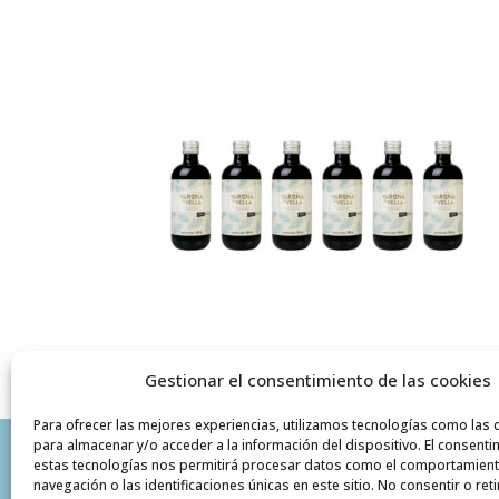
Gestionar el consentimiento de las cookies
Para ofrecer las mejores experiencias, utilizamos tecnologías como las 
para almacenar y/o acceder a la información del dispositivo. El consenti
VARONA LA VELLA
INFORMACIÓN
estas tecnologías nos permitirá procesar datos como el comportamien
navegación o las identificaciones únicas en este sitio. No consentir o reti
Pol. Ind. Santa Bárbara
Política de P