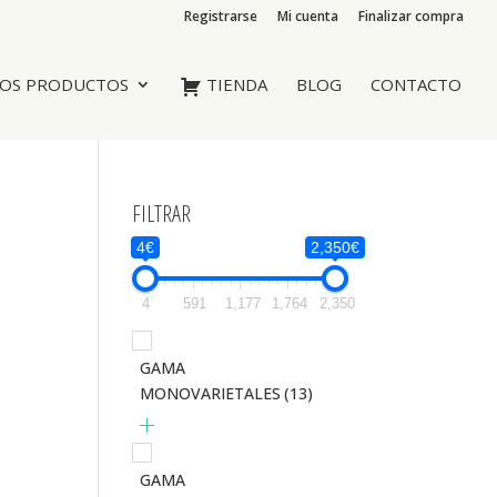
Registrarse
Mi cuenta
Finalizar compra
OS PRODUCTOS
TIENDA
BLOG
CONTACTO
FILTRAR
4€
2,350€
4
591
1,177
1,764
2,350
GAMA
MONOVARIETALES
(13)
GAMA