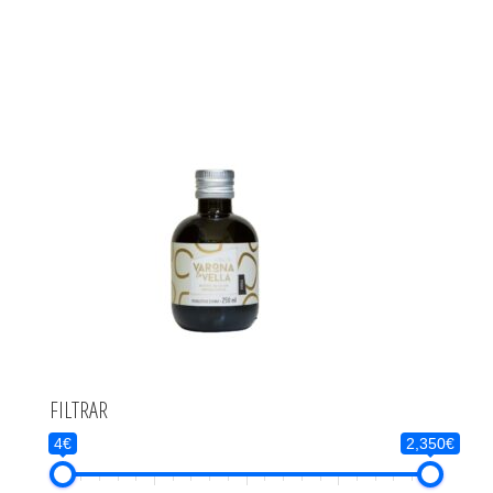
FILTRAR
4€
2,350€