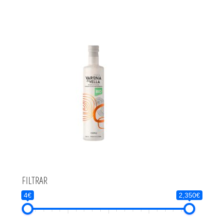
FILTRAR
4€
2,350€