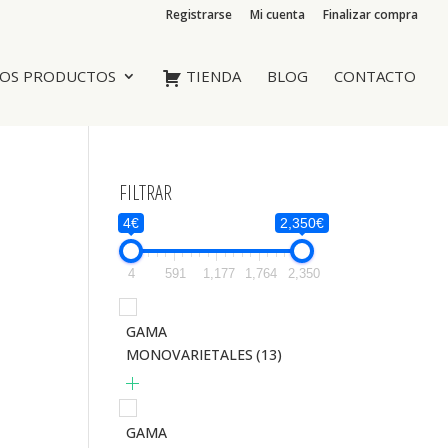
Registrarse
Mi cuenta
Finalizar compra
OS PRODUCTOS
TIENDA
BLOG
CONTACTO
FILTRAR
4€
2,350€
4
591
1,177
1,764
2,350
GAMA
MONOVARIETALES
(13)
GAMA